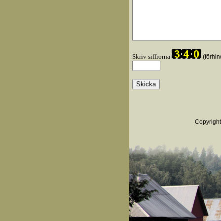
Skriv siffrorna
(förhin
Copyrigh