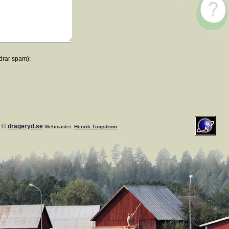
drar spam):
t ©
drageryd.se
Webmaster:
Henrik Tingström